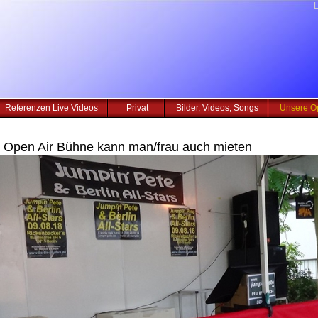
L
Referenzen Live Videos
Privat
Bilder, Videos, Songs
Unsere O
e Open Air Bühne kann man/frau auch mieten